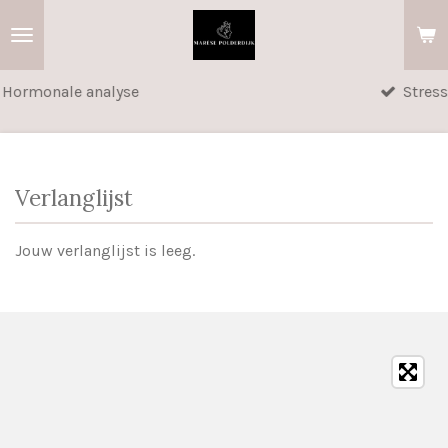
Ga
direct
naar
nalyse
Stress- en geluks
de
hoofdinhoud
Verlanglijst
Jouw verlanglijst is leeg.