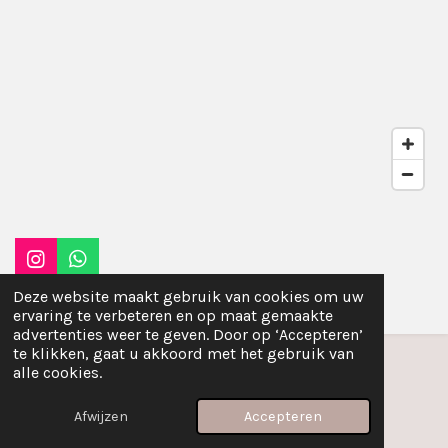
I
W
n
h
© 2024 - 2026 Marèse Polderdijk
Deze website maakt gebruik van cookies om uw
s
a
ervaring te verbeteren en op maat gemaakte
t
t
advertenties weer te geven. Door op ‘Accepteren’
a
s
te klikken, gaat u akkoord met het gebruik van
g
A
alle cookies.
r
p
a
p
Afwijzen
Accepteren
m